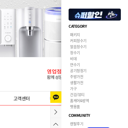
CATEGORY
패키지
커피정수기
얼음정수기
정수기
비데
연수기
공기청정기
주방가전
생활가전
가구
건강/뷰티
고객센터
이달의혜택
홈케어&방역
펫용품
COMMUNITY
렌탈후기