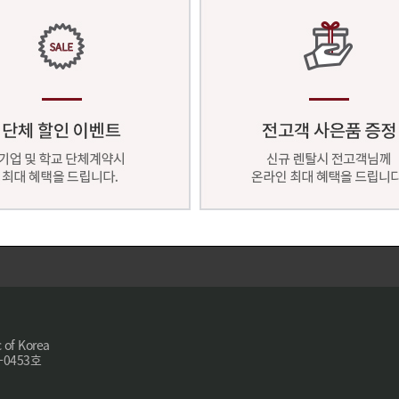
 of Korea
-0453호