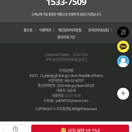
1533-7509
고객님께 가장 알맞은 제품으로 친절하게 상담드리겠습니다.
홈으로
이용약관
개인정보처리방침
온라인무료상담
가입
후기
관리자로그인
Customer Center
1533-7509
쿠쿠 공식 온라인 전속점 입니다
우리집렌탈
44251 12, jinjang-gil, Buk-gu, Ulsan, Republic of Korea
사업자번호 : 460-31-00787
통신판매번호 : 2020-buk-gu,Ulsan-0453호
대표자 : 김순옥
대표번호 :
1533-7509
E-MAIL : poi098765@naver.com
COPYRIGHT © 우리집렌탈 All Right Reserved.
비밀 혜택 3초 안내