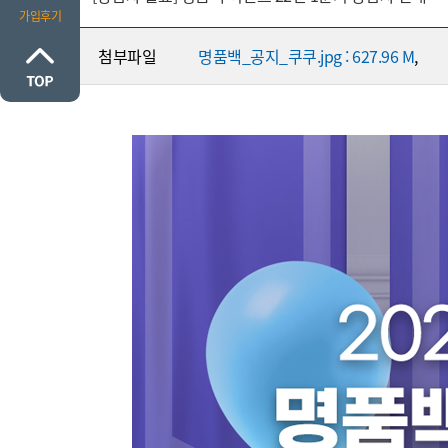
가입후기
첨부파일
명품백_공지_쿠쿠.jpg : 627.96 M
,