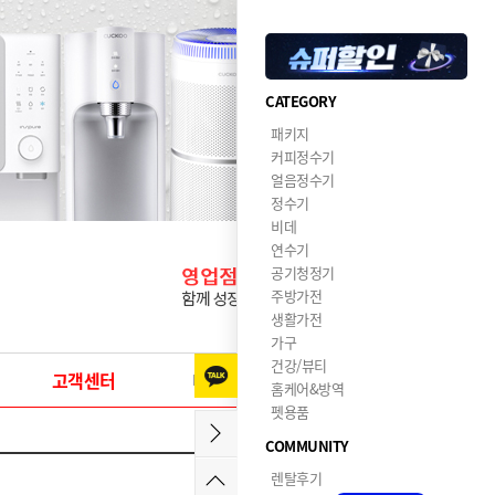
CATEGORY
패키지
커피정수기
얼음정수기
정수기
비데
연수기
공기청정기
주방가전
생활가전
가구
건강/뷰티
고객센터
이달의혜택
홈케어&방역
펫용품
COMMUNITY
렌탈후기
2022-03-31