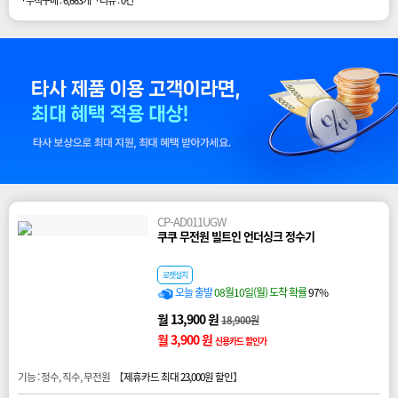
· 누적구매 : 6,663개
· 리뷰 : 0건
CP-AD011UGW
쿠쿠 무전원 빌트인 언더싱크 정수기
로켓설치
오늘 출발
08월10일(월) 도착 확률
97%
월 13,900 원
18,900원
월 3,900 원
신용카드 할인가
기능 : 정수, 직수, 무전원 【
제휴카드 최대 23,000원 할인
】