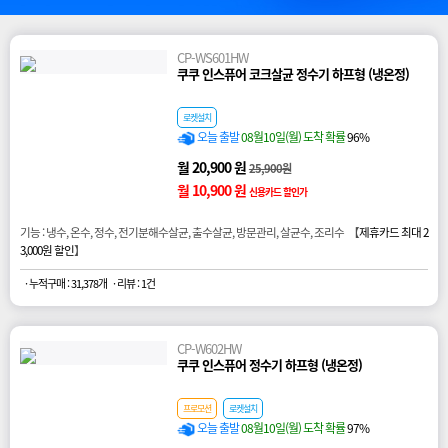
CP-WS601HW
쿠쿠 인스퓨어 코크살균 정수기 하프형 (냉온정)
로켓설치
오늘 출발
08월10일(월) 도착 확률
96%
월 20,900 원
25,900원
월 10,900 원
신용카드 할인가
기능 : 냉수, 온수, 정수, 전기분해수살균, 출수살균, 방문관리, 살균수, 조리수 【
제휴카드 최대 2
3,000원 할인
】
· 누적구매 : 31,378개
· 리뷰 : 1건
CP-W602HW
쿠쿠 인스퓨어 정수기 하프형 (냉온정)
프로모션
로켓설치
오늘 출발
08월10일(월) 도착 확률
97%