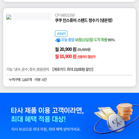
CP-W601SW
쿠쿠 인스퓨어 스탠드 정수기 (냉온정)
로켓설치
오늘 출발
08월10일(월) 도착 확률
96%
월 20,900 원
25,900원
월 10,900 원
신용카드 할인가
기능 : 냉수, 온수, 정수, 방문관리 【
제휴카드 최대 23,000원 할인
】
· 누적구매 : 1,607개
· 리뷰 : 0건