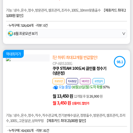
기능 : 냉수, 온수, 정수, 방문관리, 셀프관리, 조리수, 100도, 10mm맞춤출수 【
제휴카드 최대 2
3,000원 할인
】
· 누적구매 : 526,424개
· 리뷰 : 0건
8월 프로모션 보기
∨
역대최저가
[단 하루] 최대12개월 반값할인!
98.1
CP-ABS100G
쿠쿠 STEAM 100도씨 끓인물 정수기
(냉온정)
프로모션
타사보상
MD추천
로켓설치
오늘 출발
08월10일(월) 도착 확률
97%
월 13,450 원
12개월 후 월
26,900
원
월 3,450 원
신용카드 할인가
기능 : 냉수, 온수, 정수, 직수, 직수관교체, 전기분해수살균, 정량출수, 방문관리, 셀프관리, 조리
수, 100도, 고온살균, 상하무빙 【
제휴카드 최대 23,000원 할인
】
· 누적구매 : 414,501개
· 리뷰 : 81건