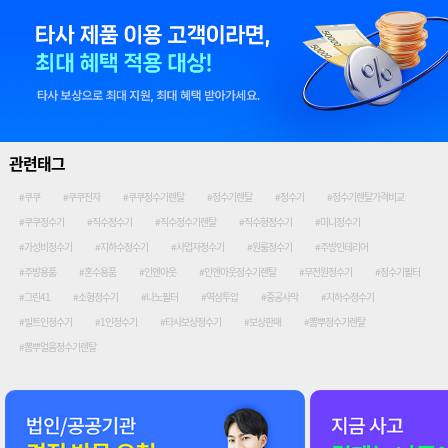
관련태그
#쿠쿠
#쿠쿠전자
#쿠쿠정수기렌탈
#정수기렌탈
#정수기
#정수기렌탈가격비교
#쿠쿠정수기
#직수정수기
#직수정수기렌탈
#직수형정수기
#미니정수기
#가성비정수기
#지하수정수기
#사업자정수기
#원룸정수기
#주방인테리어
#주방용품
#혼수용품
#인앤아웃
#인앤아웃정수기렌탈
#무전원정수기
#정수기필터
#그린41
#소형정수기
#나노필터
#역삼투압
#중공사막
#지하수정수기
#빌트인정수기
#1인정수기
#타사보상정수기
#보상판매
#뽐뿌정수기렌탈
#뽐뿌얼음정수기렌탈