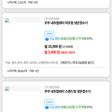
· 누적구매 : 1,721개
· 리뷰 : 0건
CP-F603HW
쿠쿠 내추럴워터 하프형 냉온정수기
로켓설치
오늘 출발
08월10일(월) 도착 확률
97%
월 15,900 원
17,900원
월 5,900 원
신용카드 할인가
기능 : 냉수, 온수, 정수, 조리수, 스테인리스저수조 【
제휴카드 최대 23,000원 할인
】
· 누적구매 : 85,812개
· 리뷰 : 0건
CP-F603SW
쿠쿠 내추럴워터 스탠드형 냉온정수기
로켓설치
오늘 출발
08월10일(월) 도착 확률
97%