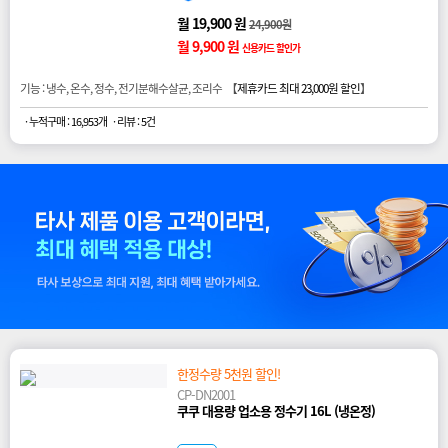
월 19,900 원
24,900원
월 9,900 원
신용카드 할인가
기능 : 냉수, 온수, 정수, 전기분해수살균, 조리수 【
제휴카드 최대 23,000원 할인
】
· 누적구매 : 16,953개
· 리뷰 : 5건
한정수량 5천원 할인!
CP-DN2001
쿠쿠 대용량 업소용 정수기 16L (냉온정)