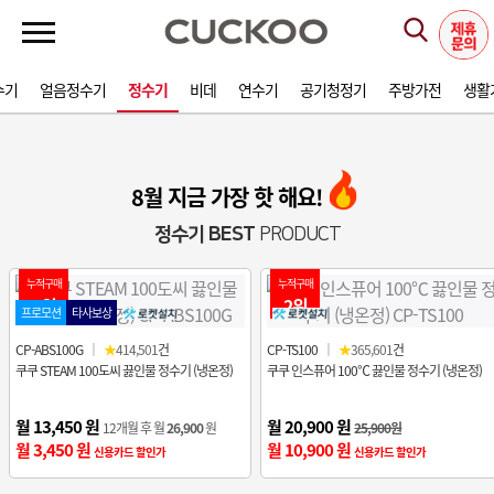
수기
얼음정수기
정수기
비데
연수기
공기청정기
주방가전
생활
8월 지금 가장 핫 해요!
정수기 BEST
PRODUCT
누적구매
누적구매
1위
2위
프로모션
타사보상
CP-ABS100G
｜
★
414,501
건
CP-TS100
｜
★
365,601
건
쿠쿠 STEAM 100도씨 끓인물 정수기 (냉온정)
쿠쿠 인스퓨어 100℃ 끓인물 정수기 (냉온정)
월 13,450 원
월 20,900 원
12개월 후 월
26,900
원
25,900원
월 3,450 원
월 10,900 원
신용카드 할인가
신용카드 할인가