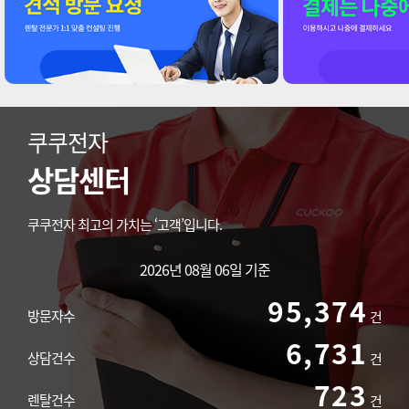
쿠쿠전자
상담센터
쿠쿠전자 최고의 가치는 ‘고객’입니다.
2026년 08월 06일 기준
95,374
방문자수
건
6,731
상담건수
건
723
렌탈건수
건