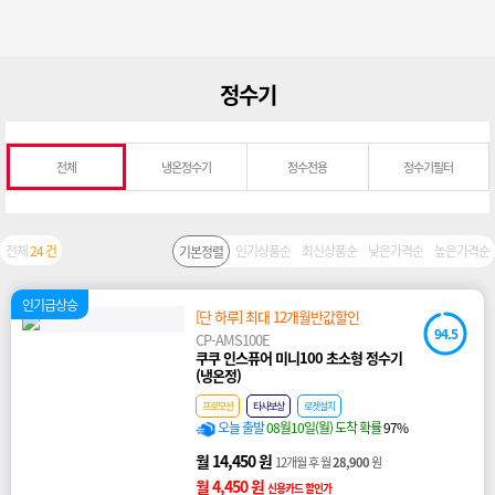
정수기
전체
냉온정수기
정수전용
정수기필터
전체
24 건
인기상품순
최신상품순
낮은가격순
높은가격순
기본정렬
인기급상승
[단 하루] 최대 12개월반값할인
94.5
CP-AMS100E
쿠쿠 인스퓨어 미니100 초소형 정수기
(냉온정)
프로모션
타사보상
로켓설치
오늘 출발
08월10일(월) 도착 확률
97%
월 14,450 원
12개월 후 월
28,900
원
월 4,450 원
신용카드 할인가