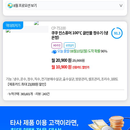
8월 프로모션 보기
∨
역대최저가
CP-TS100
쿠쿠 인스퓨어 100℃ 끓인물 정수기 (냉
91.3
온정)
MD추천
로켓설치
오늘 출발
08월10일(월) 도착 확률
96%
월 20,900 원
25,900원
월 10,900 원
신용카드 할인가
기능 : 냉수, 온수, 정수, 직수, 전기분해수살균, 출수살균, 방문관리, 셀프관리, 조리수, 100도
【
제휴카드 최대 23,000원 할인
】
· 누적구매 : 365,601개
· 리뷰 : 243건