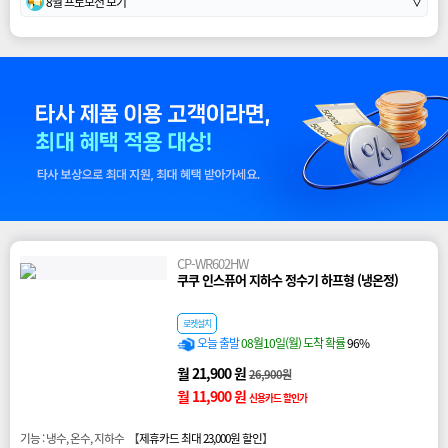
8월 프로모션 보기
∨
CP-WR602HW
쿠쿠 인스퓨어 지하수 정수기 하프형 (냉온정)
로켓설치
오늘 출발
08월10일(월) 도착 확률
96%
월 21,900 원
26,900원
월 11,900 원
신용카드 할인가
기능 : 냉수, 온수, 지하수 【
제휴카드 최대 23,000원 할인
】