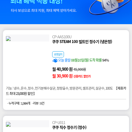
CP-AAS100U
쿠쿠 STEAM 100 빌트인 정수기 (냉온정)
로켓설치
오늘 출발
08월10일(월) 도착 확률
94%
월 40,900 원
45,900원
월 30,900 원
신용카드 할인가
기능 : 냉수, 온수, 정수, 전기분해수살균, 정량출수, 방문관리, 셀프관리, 살균수, 100도 【
제휴카
드 최대 23,000원 할인
】
· 누적구매 : 1,984개
· 리뷰 : 0건
CP-U011
쿠쿠 직수 정수기 (정수)