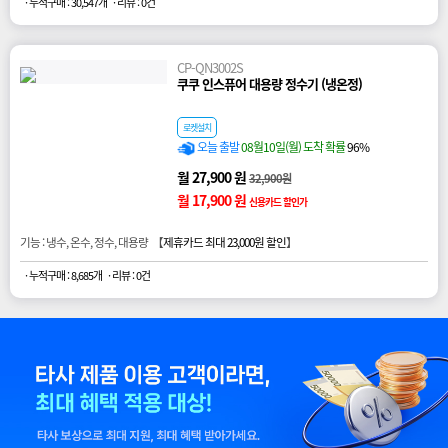
· 누적구매 : 30,547개
· 리뷰 : 0건
CP-QN3002S
쿠쿠 인스퓨어 대용량 정수기 (냉온정)
로켓설치
오늘 출발
08월10일(월) 도착 확률
96%
월 27,900 원
32,900원
월 17,900 원
신용카드 할인가
기능 : 냉수, 온수, 정수, 대용량 【
제휴카드 최대 23,000원 할인
】
· 누적구매 : 8,685개
· 리뷰 : 0건