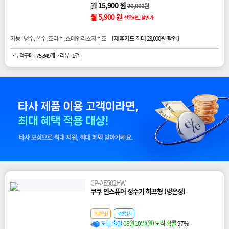
월 15,900 원
20,900원
월 5,900 원
신용카드 할인가
기능 : 냉수, 온수, 조리수, 스테인리스저수조 【
제휴카드 최대 23,000원 할인
】
· 누적구매 : 75,849개
· 리뷰 : 1건
CP-AE502HW
쿠쿠 인스퓨어 정수기 하프형 (냉온정)
프로모션
로켓설치
오늘 출발
08월10일(월) 도착 확률
97%