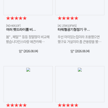
[ND-A0610F]
[AC-25W10FWS]
여러 펫드라이룸 비…
타워형공기청정기 구…
붐* , 페밀** 등등 정말많이 비교해
우선 아이있는집이라 조용했으면
봤습니다인스타랑 애견카페…
했구요 거실이라 좀 큰용량을 봤…
임* (
2026.08.04
)
임* (
2026.08.04
)