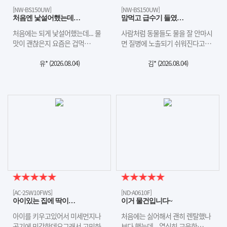
[NW-BS150UW]
[NW-BS150UW]
처음엔 낯설어했는데…
맘먹고 급수기 들였…
처음에는 되게 낯설어했는데... 물
사람처럼 동물들도 물을 잘 안마시
맛이 괜찮은지 요즘은 겁먹…
면 질병에 노출되기 쉬워진다고…
유* (
2026.08.04
)
김* (
2026.08.04
)
[AC-25W10FWS]
[ND-A0610F]
아이있는 집에 딱이…
이거 물건입니다~
아이를 키우고있어서 미세먼지나
처음에는 싫어해서 괜히 렌탈했나
공기에 민감한데요그래서 고민하
보다 했는데... 열심히 교육한…