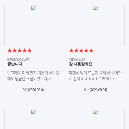
[CWS-AO201W]
[ND-A0610F]
좋습니다
잘 사용할께요
안그래도 미세 먼지 떄문에 세안을
다행히 맘에 드는지 요새 잘 들어가
해도 답답한 느낌이였는데..…
서 잠자요 ㅎㅎㅎㅎ고민 했는…
이* (
2026.08.04
)
이* (
2026.08.04
)