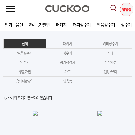
인기모음전
8월 특가할인
패키지
커피정수기
얼음정수기
정수기
전체
패키지
커피정수기
얼음정수기
정수기
비데
연수기
공기청정기
주방가전
생활가전
가구
건강/뷰티
홈케어&방역
펫용품
1,277
개의 후기가 등록되어 있습니다