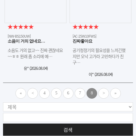
[NW-BS150UW]
[AC-25W10FWS]
소음이 거의 없네요…
진짜좋아요
소음도 거의 없고~~ 진짜 괜찮네요
공기청정기의 필요성을 느끼긴했
~~ㅎㅎ 원래 좀 소리에 예…
지만 오낙 고가라 고민하다가 친
구…
유* (
2026.08.04
)
이* (
2026.08.04
)
«
<
4
5
6
7
8
>
»
검색