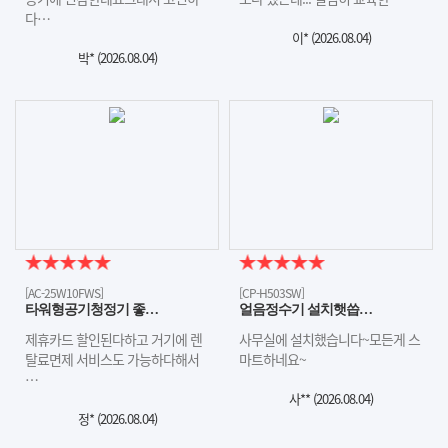
다…
이* (
2026.08.04
)
박* (
2026.08.04
)
[AC-25W10FWS]
[CP-H503SW]
타워형공기청정기 좋…
얼음정수기 설치햇씁…
제휴카드 할인된다하고 거기에 렌
사무실에 설치했습니다~모든게 스
탈료면제 서비스도 가능하다해서
마트하네요~
…
사** (
2026.08.04
)
정* (
2026.08.04
)