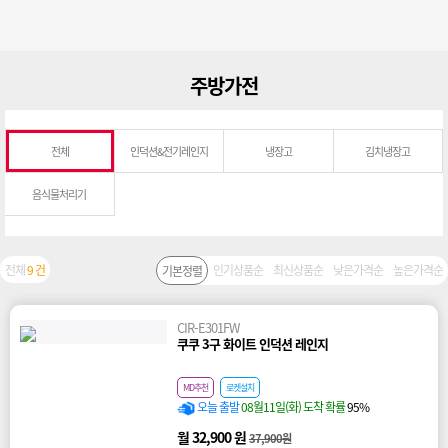
주방가전
전체
인덕션&전기레인지
냉장고
김치냉장고
음식물처리기
전체
9 건
인기상품순
최신상품순
낮은가격순
높은가격순
기본정렬
CIR-E301FW
쿠쿠 3구 화이트 인덕션 레인지
MD추천
로켓설치
오늘 출발
08월11일(화) 도착 확률
95%
월 32,900 원
37,900원