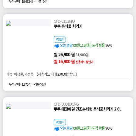
· 누적구매 : 18,432개
· 리뷰 : 0건
CFD-C151MO
쿠쿠 음식물 처리기
로켓설치
오늘 출발
08월11일(화) 도착 확률
96%
월 26,900 원
31,900원
월 16,900 원
신용카드 할인가
기능 : 미생물, 가정용 【
제휴카드 최대 23,000원 할인
】
· 누적구매 : 1,870개
· 리뷰 : 0건
CFD-D301DCNG
쿠쿠 에코웨일 건조분쇄형 음식물처리기 2.6L
로켓설치
오늘 출발
08월11일(화) 도착 확률
96%