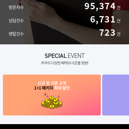
95,374
방문자수
건
6,731
상담건수
건
723
렌탈건수
건
SPECIAL
EVENT
쿠쿠의 다양한 혜택과 사은품 팡팡!