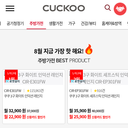
기
공기청정기
주방가전
생활가전
가구
건강/뷰티
홈케어&방역
8월 지금 가장 핫 해요!
주방가전 BEST
PRODUCT
누적구매
누적구매
1위
2위
CIR-E301FW
｜
★
115,963
건
CIR-EP301FW
｜
★
916
건
쿠쿠 3구 화이트 인덕션 레인지
쿠쿠 3구 화이트 셰프스틱 인덕션 레인지
월 32,900 원
월 35,900 원
37,900원
40,900원
월 22,900 원
월 25,900 원
신용카드 할인가
신용카드 할인가