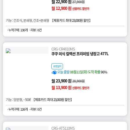
월 22,900 원
27,900원
월 12,900 원
신용카드 할인가
기능 : 건조식, 분쇄형, 건조+분쇄형 【
제휴카드 최대 23,000원 할인
】
· 누적구매 : 230개
· 리뷰 : 0건
CRG-CR4810MS
쿠쿠 미식 컬렉션 프리미엄 냉장고 477L
로켓설치
오늘 출발
08월11일(화) 도착 확률
96%
월 23,900 원
28,900원
월 13,900 원
신용카드 할인가
기능 : 양문형, ~500ℓ 【
제휴카드 최대 23,000원 할인
】
· 누적구매 : 226개
· 리뷰 : 0건
CRG-AT5110MS