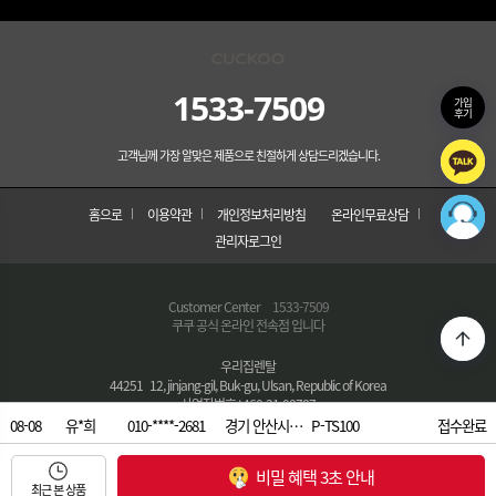
1533-7509
가입
후기
고객님께 가장 알맞은 제품으로 친절하게 상담드리겠습니다.
홈으로
이용약관
개인정보처리방침
온라인무료상담
관리자로그인
Customer Center
1533-7509
쿠쿠 공식 온라인 전속점 입니다
우리집렌탈
44251 12, jinjang-gil, Buk-gu, Ulsan, Republic of Korea
사업자번호 : 460-31-00787
통신판매번호 : 2020-buk-gu,Ulsan-0453호
08-08
유*희
010-****-2681
경기 안산시…
P-TS100
접수완료
대표자 : 김순옥
08-08
박*한
010-****-4866
부산 부산진…
CP-ABS100G
접수완료
대표번호 :
1533-7509
비밀 혜택 3초 안내
E-MAIL : poi098765@naver.com
08-08
최근 본 상품
엄*화
010-****-1869
경기 고양시…
CP-AQS100E
접수완료