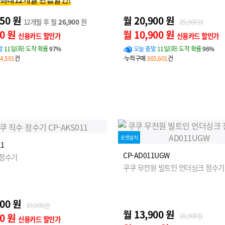
450 원
월 20,900 원
12개월 후 월
26,900
원
25,900원
50 원
월 10,900 원
신용카드 할인가
신용카드 할인가
발
11일(화) 도착 확률
97%
오늘 출발
11일(화) 도착 확률
96%
4,501
건
·누적구매
365,601
건
로켓설치
11
CP-AD011UGW
 정수기
쿠쿠 무전원 빌트인 언더싱크 정수기
900 원
19,900원
월 13,900 원
00 원
18,900원
신용카드 할인가