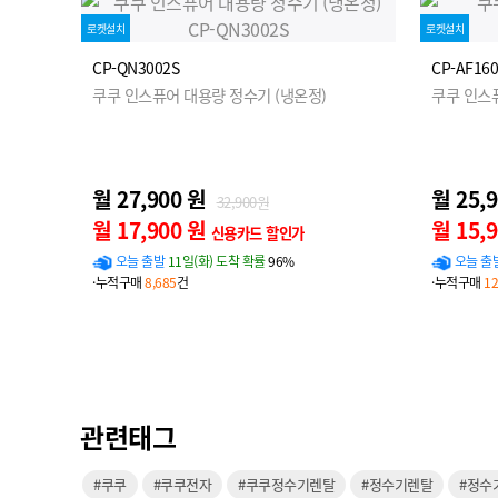
로켓설치
로켓설치
CP-QN3002S
CP-AF16
쿠쿠 인스퓨어 대용량 정수기 (냉온정)
쿠쿠 인스
월 27,900 원
월 25,
32,900원
월 17,900 원
월 15,
신용카드 할인가
오늘 출발
11일(화) 도착 확률
96%
오늘 출
·누적구매
8,685
건
·누적구매
12
관련태그
#쿠쿠
#쿠쿠전자
#쿠쿠정수기렌탈
#정수기렌탈
#정수