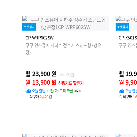
로켓설치
로켓설치
CP-WRP602SW
CP-X501
쿠쿠 인스퓨어 지하수 정수기 스탠드형 (냉온
쿠쿠 인스
정)
월 23,900 원
월 19,
28,900원
월 13,900 원
월 9,9
신용카드 할인가
오늘 출발
11일(화) 도착 확률
96%
오늘 출
·누적구매
2,420
건
·누적구매
16