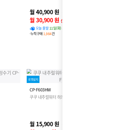
월 40,900 원
45,900원
월 30,900 원
신용카드 할인가
오늘 출발
11일(화) 도착 확률
94%
·누적구매
1,984
건
로켓설치
CP-F603HW
쿠쿠 내추럴워터 하프형 냉온정수기
월 15,900 원
17,900원