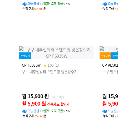
오늘 출발
11일(화) 도착 확률
97%
오늘 출
·누적구매
92,303
건
·누적구매
6,
로켓설치
프로모션
로켓
CP-F603SW
|
★
100 (1)
CP-AE50
쿠쿠 내추럴워터 스탠드형 냉온정수기
쿠쿠 인스
월 15,900 원
월 15,
20,900원
월 5,900 원
월 5,9
신용카드 할인가
오늘 출발
11일(화) 도착 확률
97%
오늘 출
·누적구매
75,849
건
·누적구매
2,