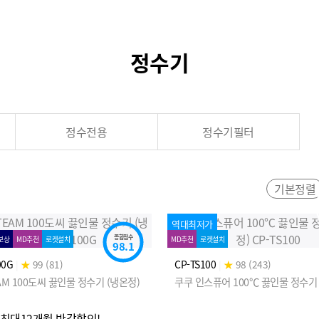
정수기
정수전용
정수기필터
기본정렬
역대최저가
종합점수
보상
MD추천
로켓설치
MD추천
로켓설치
98.1
00G
|
★
99 (81)
CP-TS100
|
★
98 (243)
AM 100도씨 끓인물 정수기 (냉온정)
쿠쿠 인스퓨어 100℃ 끓인물 정수기 
] 최대12개월 반값할인!