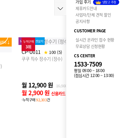
가입 후기
냉장고 추첨
제휴카드안내
사업자/단체 견적 할인
공지사항
CUSTOMER PAGE
실시간 온라인 접수 현황
78%↓
누적구매
74%↓
누적구매
무료상담 신청현황
1위
2위
프로모션
타사보상
MD추천
로켓설치
MD추천
로켓설
CS CENTER
CP-ABS100G
CP-TS10
|
★
99 (81)
1533-7509
쿠쿠 STEAM 100도씨 끓인물 정수기 (냉온정)
쿠쿠 인스퓨
평일 09:00 ~ 18:00
(점심시간 12:00 ~ 13:00)
[단 하루] 최대12개월 반값할인!
월 13,450 원
월 20,9
12개월 후 월
26,900
원
월 3,450 원
월 10,9
신용카드 할인가
·누적구매
414,501
건
·누적구매
36