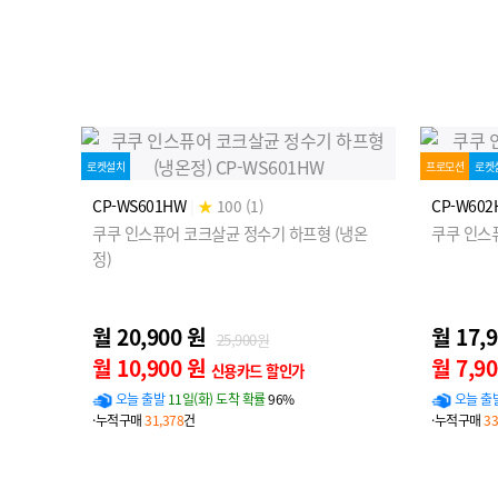
로켓설치
프로모션
로켓
CP-WS601HW
|
★
100 (1)
CP-W602
쿠쿠 인스퓨어 코크살균 정수기 하프형 (냉온
쿠쿠 인스
정)
월 20,900 원
월 17,
25,900원
월 10,900 원
월 7,9
신용카드 할인가
오늘 출발
11일(화) 도착 확률
96%
오늘 출
·누적구매
31,378
건
·누적구매
33