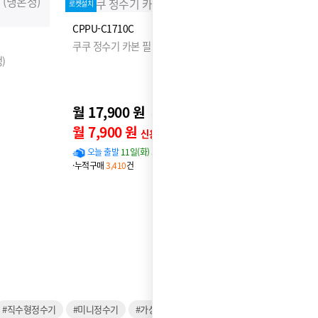
로켓설치
CPPU-C1710C
쿠쿠 정수기 카본 필터
)
월 17,900 원
22,900원
월 7,900 원
신용카드 할인가
오늘 출발
11일(화) 도착 확률
97%
·누적구매
3,410
건
#직수형정수기
#미니정수기
#가성비정수기