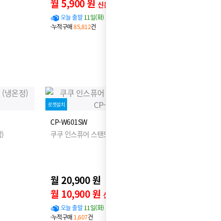
월 5,900 원
신용카드 할인가
오늘 출발
11일(화) 도착 확률
97%
·누적구매
85,812
건
로켓설치
CP-W601SW
)
쿠쿠 인스퓨어 스탠드 정수기 (냉온정)
월 20,900 원
25,900원
월 10,900 원
신용카드 할인가
오늘 출발
11일(화) 도착 확률
96%
·누적구매
1,607
건