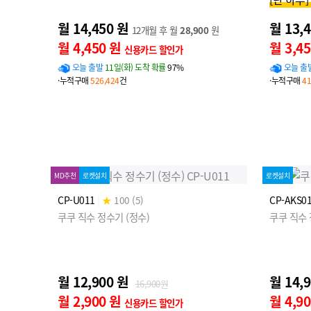
월 14,450 원
월 13,
12개월 후 월
28,900
원
월 4,450 원
월 3,4
신용카드 할인가
오늘 출발
11일(화) 도착 확률
97%
오늘 출
·누적구매
526,424
건
·누적구매
41
MD추천
로켓설치
로켓설치
CP-U011
|
★
100 (5)
CP-AKS0
쿠쿠 직수 정수기 (정수)
쿠쿠 직수
월 12,900 원
월 14,
16,900원
월 2,900 원
월 4,9
신용카드 할인가