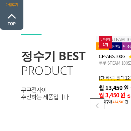
가입후기
누적구매
74%↓
누적구매
1위
2위
프로모션
타사보상
MD추천
로켓설치
MD추천
로켓설치
정수기 BEST
CP-ABS100G
CP-TS100
|
★
99 (81)
|
★
98
쿠쿠 STEAM 100도씨 끓인물 정수기 (냉온정)
쿠쿠 인스퓨어 100
PRODUCT
[단 하루] 최대12개월 반값할인!
월 13,450 원
월 20,900 원
12개월 후 월
26,900
원
쿠쿠전자이
월 3,450 원
월 10,900 원
신용카드 할인가
추천하는 제품입니다
·누적구매
414,501
건
·누적구매
365,601
건