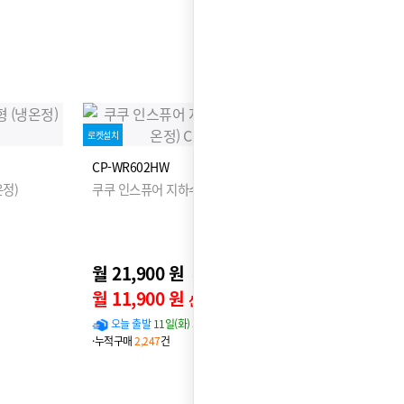
로켓설치
CP-WR602HW
정)
쿠쿠 인스퓨어 지하수 정수기 하프형 (냉온정)
월 21,900 원
26,900원
월 11,900 원
신용카드 할인가
오늘 출발
11일(화) 도착 확률
96%
·누적구매
2,247
건