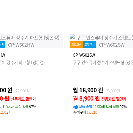
설치
프로모션
로켓설치
HW
CP-W602SW
퓨어 정수기 하프형 (냉온정)
쿠쿠 인스퓨어 정수기 스탠드형 (냉온
900 원
월 18,900 원
22,900원
23,900원
00 원
월 8,900 원
신용카드 할인가
신용카드 할인가
발
11일(화) 도착 확률
97%
오늘 출발
11일(화) 도착 확률
97%
,201
건
·누적구매
1,062
건