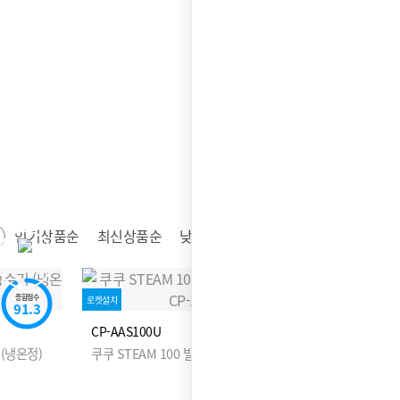
인기상품순
최신상품순
낮은가격순
높은가격순
종합점수
로켓설치
91.3
CP-AAS100U
(냉온정)
쿠쿠 STEAM 100 빌트인 정수기 (냉온정)