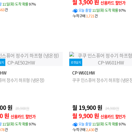
월 3,900 원
신용카드 할인가
발
11일(화) 도착 확률
97%
663
건
오늘 출발
11일(화) 도착 확률
97%
·누적구매
1,721
건
설치
로켓설치
2HW
CP-W601HW
퓨어 정수기 하프형 (냉온정)
쿠쿠 인스퓨어 정수기 하프헝 (냉온정
900 원
월 19,900 원
20,900원
24,900원
00 원
월 9,900 원
신용카드 할인가
신용카드 할인가
발
11일(화) 도착 확률
97%
오늘 출발
11일(화) 도착 확률
97%
078
건
·누적구매
2,430
건