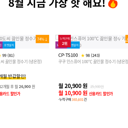
8월 지금 가장 핫 해요!
MD추천
로켓설치
48%↓
누적구매
3위
CP-U011
|
★
100 (5)
쿠쿠 직수 정수기 (정수)
 (243)
℃ 끓인물 정수기 (냉온정)
월 12,900 원
16,900원
월 2,900 원
25,900원
신용카드 할인가
·누적구매
92,303
건
신용카드 할인가