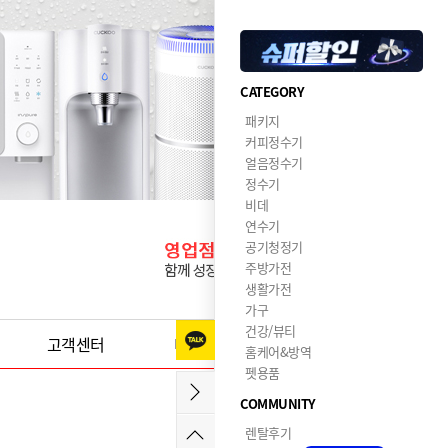
CATEGORY
패키지
커피정수기
얼음정수기
정수기
비데
연수기
공기청정기
주방가전
생활가전
가구
건강/뷰티
고객센터
이달의혜택
홈케어&방역
펫용품
COMMUNITY
렌탈후기