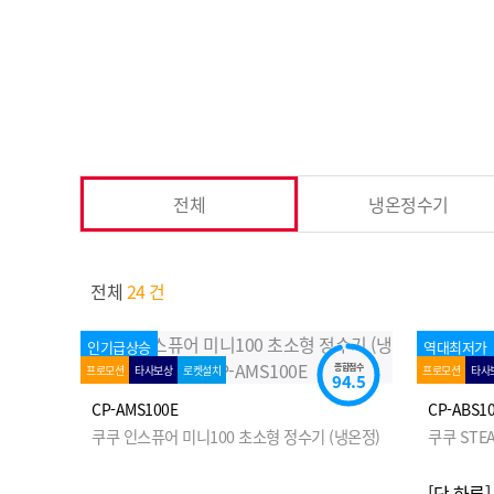
전체
냉온정수기
전체
24 건
인기급상승
역대최저가
종합점수
프로모션
타사보상
로켓설치
프로모션
타사
94.5
CP-AMS100E
CP-ABS1
쿠쿠 인스퓨어 미니100 초소형 정수기 (냉온정)
쿠쿠 STE
[단 하루