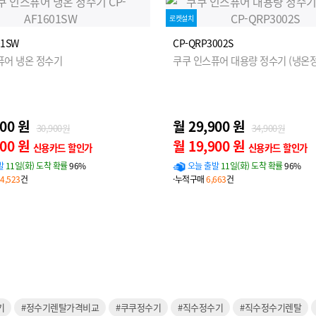
로켓설치
01SW
CP-QRP3002S
퓨어 냉온 정수기
쿠쿠 인스퓨어 대용량 정수기 (냉온정
900 원
월 29,900 원
30,900원
34,900원
900 원
월 19,900 원
신용카드 할인가
신용카드 할인가
발
11일(화) 도착 확률
96%
오늘 출발
11일(화) 도착 확률
96%
4,523
건
·누적구매
6,663
건
기
#정수기렌탈가격비교
#쿠쿠정수기
#직수정수기
#직수정수기렌탈