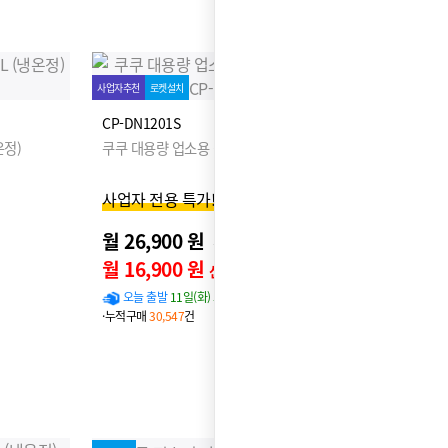
사업자추천
로켓설치
CP-DN1201S
온정)
쿠쿠 대용량 업소용 정수기 12L (냉온정)
사업자 전용 특가!
월 26,900 원
31,900원
월 16,900 원
신용카드 할인가
오늘 출발
11일(화) 도착 확률
96%
·누적구매
30,547
건