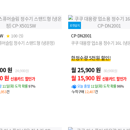
로켓설치
SW
|
★
100 (5)
CP-DN2001
퓨어슬림 정수기 스탠드형 (냉온정)
쿠쿠 대용량 업소용 정수기 16L (냉
한정수량 5천원 할인!
900 원
월 25,900 원
24,900원
30,900원
00 원
월 15,900 원
신용카드 할인가
신용카드 할인가
발
11일(화) 도착 확률
97%
오늘 출발
11일(화) 도착 확률
96%
,953
건
·누적구매
12,407
건