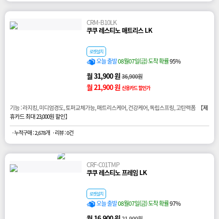
CRM-B10LK
쿠쿠 레스티노 매트리스 LK
로켓설치
오늘 출발
08월07일(금) 도착 확률
95%
월 31,900 원
36,900원
월 21,900 원
신용카드 할인가
기능 : 라지킹, 미디엄경도, 토퍼교체가능, 매트리스케어, 건강케어, 독립스프링, 고탄력폼 【
제
휴카드 최대 23,000원 할인
】
· 누적구매 : 2,678개
· 리뷰 : 0건
CRF-C01TMP
쿠쿠 레스티노 프레임 LK
로켓설치
오늘 출발
08월07일(금) 도착 확률
97%
월 16,900 원
21,900원