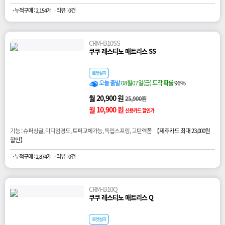
· 누적구매 : 2,154개
· 리뷰 : 0건
CRM-B10SS
쿠쿠 레스티노 매트리스 SS
로켓설치
오늘 출발
08월07일(금) 도착 확률
96%
월 20,900 원
25,900원
월 10,900 원
신용카드 할인가
기능 : 슈퍼싱글, 미디엄경도, 토퍼교체가능, 독립스프링, 고탄력폼 【
제휴카드 최대 23,000원
할인
】
· 누적구매 : 2,874개
· 리뷰 : 0건
CRM-B10Q
쿠쿠 레스티노 매트리스 Q
로켓설치