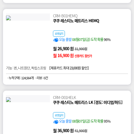
CRM-B01HEMQ
쿠쿠 레스티노 매트리스 HEMQ
로켓설치
오늘 출발
08월07일(금) 도착 확률
96%
월 26,900 원
31,900원
월 16,900 원
신용카드 할인가
기능 : 퀸, 니트원단, 독립스프링 【
제휴카드 최대 23,000원 할인
】
· 누적구매 : 124,564개
· 리뷰 : 0건
CRM-D01HELK
쿠쿠 레스티노 매트리스 LK [경도: 미디엄/하드]
로켓설치
오늘 출발
08월07일(금) 도착 확률
95%
월 36,900 원
41,900원