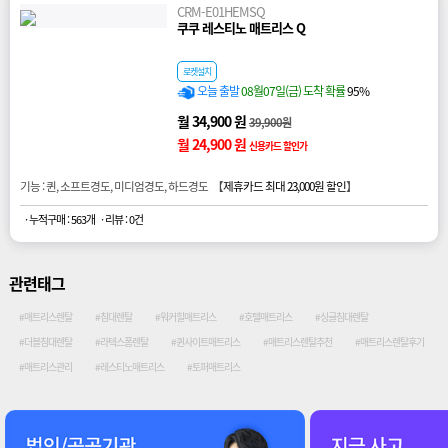
CRM-E01HEMSQ
쿠쿠 레스티노 매트리스 Q
로켓설치
오늘 출발
08월07일(금) 도착 확률
95%
월 34,900 원
39,900원
월 24,900 원
신용카드 할인가
기능 : 퀸, 소프트경도, 미디엄경도, 하드경도 【
제휴카드 최대 23,000원 할인
】
· 누적구매 : 563개
· 리뷰 : 0건
관련태그
#매트리스렌탈
#침대렌탈
#워커힐매트리스
#호텔매트리스
#싱글침대렌탈
#더블침대렌탈
#라텍스폼렌탈
#퀸사이트매트리스
#매트리스렌탈추천
#매트리스렌탈후기
#매트리스관리
#레스티노매트리스
#토퍼매트리스