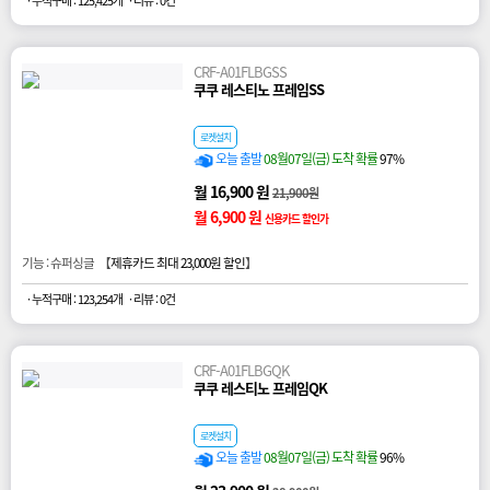
· 누적구매 : 125,425개
· 리뷰 : 0건
CRF-A01FLBGSS
쿠쿠 레스티노 프레임SS
로켓설치
오늘 출발
08월07일(금) 도착 확률
97%
월 16,900 원
21,900원
월 6,900 원
신용카드 할인가
기능 : 슈퍼싱글 【
제휴카드 최대 23,000원 할인
】
· 누적구매 : 123,254개
· 리뷰 : 0건
CRF-A01FLBGQK
쿠쿠 레스티노 프레임QK
로켓설치
오늘 출발
08월07일(금) 도착 확률
96%