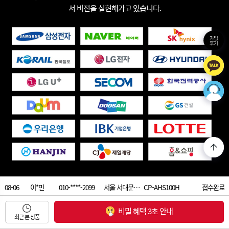
서 비전을 실현해가고 있습니다.
가입
후기
08-06
이*민
010-****-2099
서울 서대문…
CP-AHS100H
접수완료
08-06
한*주
010-****-9949
경기 포천시…
CP-TS100
접수완료
비밀 혜택 3초 안내
08-06
최근 본 상품
김*우
010-****-1817
경기 파주시…
CP-TS100
접수완료
1533-7509