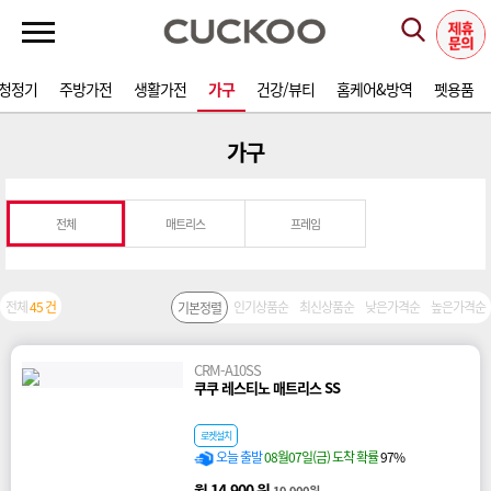
청정기
주방가전
생활가전
가구
건강/뷰티
홈케어&방역
펫용품
가구
전체
매트리스
프레임
전체
45 건
인기상품순
최신상품순
낮은가격순
높은가격순
기본정렬
CRM-A10SS
쿠쿠 레스티노 매트리스 SS
로켓설치
오늘 출발
08월07일(금) 도착 확률
97%
월 14,900 원
19,900원