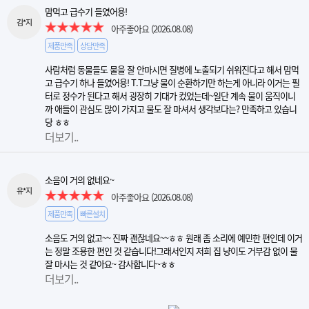
맘먹고 급수기 들였어용!
김*지
아주좋아요
(2026.08.08)
제품만족
상담만족
사람처럼 동물들도 물을 잘 안마시면 질병에 노출되기 쉬워진다고 해서 맘먹
고 급수기 하나 들였어용! T.T그냥 물이 순환하기만 하는게 아니라 이거는 필
터로 정수가 된다고 해서 굉장히 기대가 컸었는데~일단 계속 물이 움직이니
까 애들이 관심도 많이 가지고 물도 잘 마셔서 생각보다는? 만족하고 있습니
당 ㅎㅎ
더보기..
소음이 거의 없네요~
유*지
아주좋아요
(2026.08.08)
제품만족
빠른설치
소음도 거의 없고~~ 진짜 괜찮네요~~ㅎㅎ 원래 좀 소리에 예민한 편인데 이거
는 정말 조용한 편인 것 같습니다!그래서인지 저희 집 냥이도 거부감 없이 물
잘 마시는 것 같아요~ 감사합니다~ㅎㅎ
더보기..