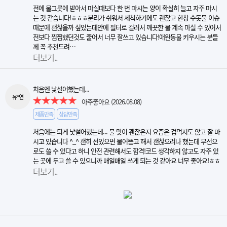
전에 물그릇에 받아서 마실때보다 한 번 마시는 양이 확실히 늘고 자주 마시
는 것 같습니다!ㅎㅎㅎ분리가 쉬워서 세척하기에도 괜찮고 한창 수돗물 이슈
때문에 괜찮을까 싶었는데안에 필터로 걸러서 깨끗한 물 계속 마실 수 있어서
전보다 찝찝했던것도 줄어서 너무 잘쓰고 있습니다!애완동물 키우시는 분들
께 꼭 추천드려…
더보기..
처음엔 낯설어했는데...
유*연
아주좋아요
(2026.08.08)
제품만족
상담만족
처음에는 되게 낯설어했는데... 물 맛이 괜찮은지 요즘은 겁먹지도 않고 잘 마
시고 있습니다 ^_^ 괜히 선있으면 물어뜯고 해서 괜찮으려나 했는데 무선으
로도 쓸 수 있다고 하니 안전 관련해서도 합격!코드 생각하지 않고도 자주 있
는 곳에 두고 쓸 수 있으니까 매일매일 쓰게 되는 것 같아요 너무 좋아요!ㅎㅎ
더보기..