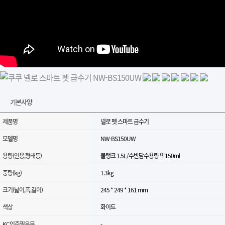
기본사양
제품명
넬로 펫 스마트 급수기
모델명
NW-BS150UW
용량(인용,형태등)
물탱크 1.5L/수반담수용량 약150ml
중량(kg)
1.3kg
크기(넓이,폭,길이)
245 * 249 * 161 mm
색상
화이트
KC인증필유무
-