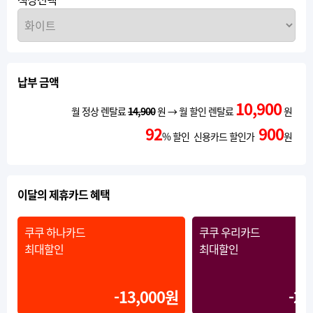
납부 금액
10,900
월 정상 렌탈료
14,900
원 → 월 할인 렌탈료
원
92
900
% 할인 신용카드 할인가
원
이달의 제휴카드 혜택
쿠쿠 하나카드
쿠쿠 우리카드
최대할인
최대할인
-13,000원
-20