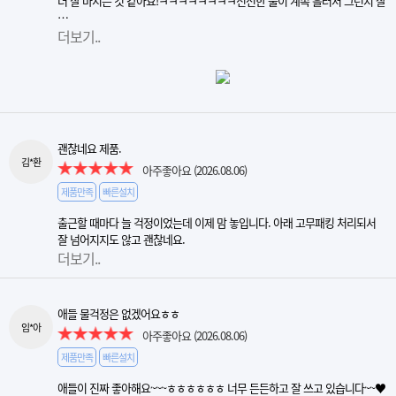
더 잘 마시는 것 같아요!ㅋㅋㅋㅋㅋㅋㅋㅋ신선한 물이 계속 흘러서 그런지 잘
…
더보기..
괜찮네요 제품.
김*환
아주좋아요
(2026.08.06)
제품만족
빠른설치
출근할 때마다 늘 걱정이었는데 이제 맘 놓입니다. 아래 고무패킹 처리되서
잘 넘어지지도 않고 괜찮네요.
더보기..
애들 물걱정은 없겠어요ㅎㅎ
임*아
아주좋아요
(2026.08.06)
제품만족
빠른설치
애들이 진짜 좋아해요~~~ㅎㅎㅎㅎㅎㅎ 너무 든든하고 잘 쓰고 있습니다~~♥