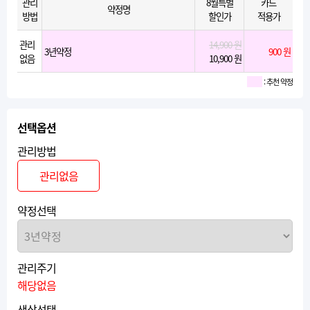
관리
8월특별
카드
약정명
방법
할인가
적용가
관리
14,900 원
3년약정
900 원
없음
10,900 원
: 추천 약정
선택옵션
관리방법
관리없음
약정선택
관리주기
해당없음
색상선택