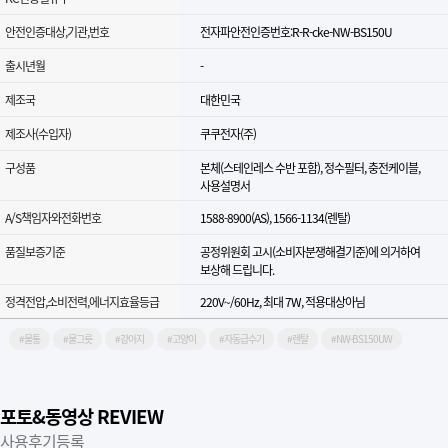
안전인증대상,기관,번호
전자파안전인증번호:R-R-cke-NW-BS150U
출시년월
-
제조국
대한민국
제조사(수입자)
쿠쿠전자(주)
구성품
본체(스테인레스 수반 포함), 정수필터, 충전케이블,
사용설명서
A/S책임자와전화번호
1588-8900(AS), 1566-1134(렌탈)
품질보증기준
공정위원회 고시(소비자분쟁해결기준)에 의거하여
보상해 드립니다.
정격전압,소비전력,에너지효율등급
220V~/60Hz, 최대 7W, 적용대상아님
#물통
#물그릇
#강아지
#고양이
#자동급수기
#렌탈
#NW-BS150UW
포토&동영상 REVIEW
사용후기등록