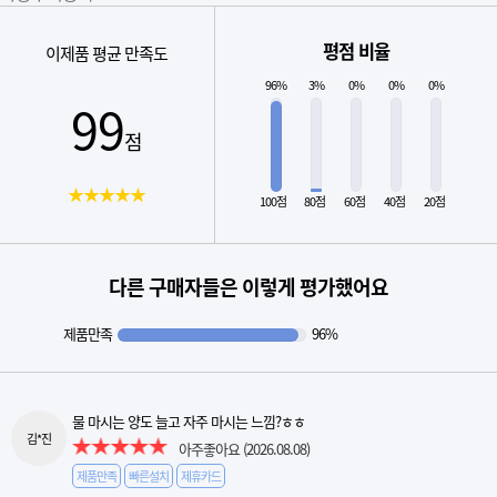
평점 비율
이제품 평균 만족도
96%
3%
0%
0%
0%
99
점
★★★★★
100점
80점
60점
40점
20점
다른 구매자들은 이렇게 평가했어요
제품만족
96%
물 마시는 양도 늘고 자주 마시는 느낌?ㅎㅎ
김*진
아주좋아요
(2026.08.08)
제품만족
빠른설치
제휴카드