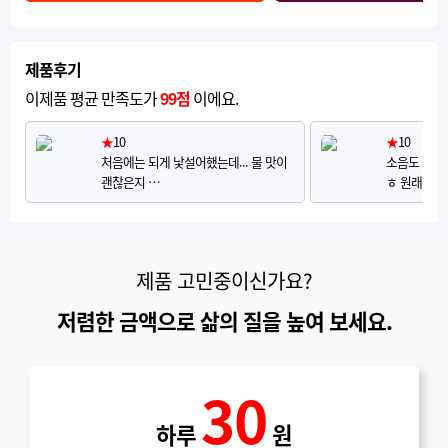
제품후기
이제품 평균 만족도가
99점
이에요.
★
10
★
10
처음에는 되게 낯설어했는데... 물 맛이
소음도 거의 
괜찮은지 …
ㅎ 원래 좀…
제품 고민중이신가요?
저렴한 금액으로 삶의 질을 높여 보세요.
30
하루
원