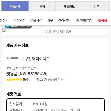
제품상세
약정
제휴카드
리뷰
3초 간편 견적 받기 →
2026년 07월 생산
청정기
주방가전
생활가전
가구
건강/뷰티
홈케어&방역
펫용품
76,542 명이 구매
제품 기본 정보
쿠쿠전자 다이렉트
쿠쿠 넬로 스마트 펫 급수기
펫용품 [NW-BS150UW]
★★★★★
99
점
( 총 27 개 상품평 기준)
제품 정보
일시불가
198,000 원
제품특징
소형강아지, 고양이, 2~3마리 다견