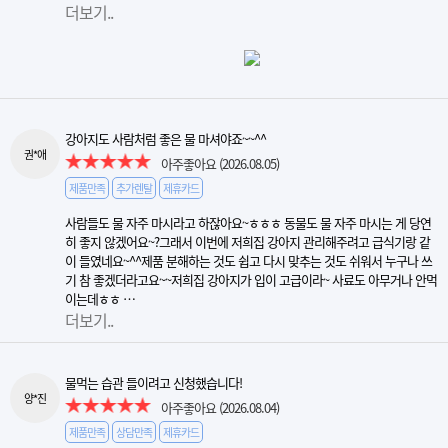
더보기..
강아지도 사람처럼 좋은 물 마셔야죠~~^^
권*애
아주좋아요
(2026.08.05)
제품만족
추가렌탈
제휴카드
사람들도 물 자주 마시라고 하잖아요~ㅎㅎㅎ 동물도 물 자주 마시는 게 당연
히 좋지 않겠어요~?그래서 이번에 저희집 강아지 관리해주려고 급식기랑 같
이 들였네요~^^제품 분해하는 것도 쉽고 다시 맞추는 것도 쉬워서 누구나 쓰
기 참 좋겠더라고요~~저희집 강아지가 입이 고급이라~ 사료도 아무거나 안먹
이는데ㅎㅎ …
더보기..
물먹는 습관 들이려고 신청했습니다!
양*진
아주좋아요
(2026.08.04)
제품만족
상담만족
제휴카드