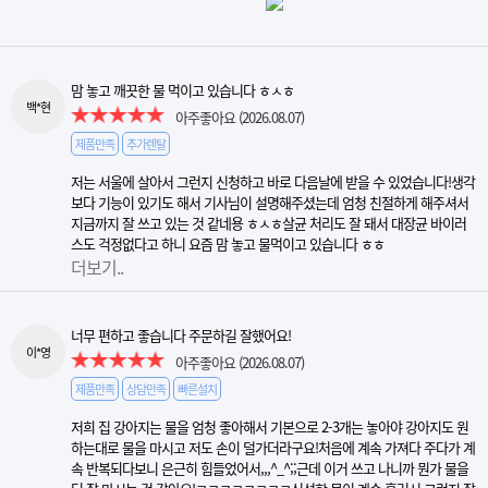
맘 놓고 깨끗한 물 먹이고 있습니다 ㅎㅅㅎ
백*현
아주좋아요
(2026.08.07)
제품만족
추가렌탈
저는 서울에 살아서 그런지 신청하고 바로 다음날에 받을 수 있었습니다!생각
보다 기능이 있기도 해서 기사님이 설명해주셨는데 엄청 친절하게 해주셔서
지금까지 잘 쓰고 있는 것 같네용 ㅎㅅㅎ살균 처리도 잘 돼서 대장균 바이러
스도 걱정없다고 하니 요즘 맘 놓고 물먹이고 있습니다 ㅎㅎ
더보기..
너무 편하고 좋습니다 주문하길 잘했어요!
이*영
아주좋아요
(2026.08.07)
제품만족
상담만족
빠른설치
저희 집 강아지는 물을 엄청 좋아해서 기본으로 2-3개는 놓아야 강아지도 원
하는대로 물을 마시고 저도 손이 덜가더라구요!처음에 계속 가져다 주다가 계
속 반복되다보니 은근히 힘들었어서,,,^_^;;근데 이거 쓰고 나니까 뭔가 물을