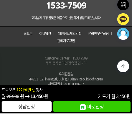
1533-7509
가입
후기
고객님께 가장 알맞은 제품으로 친절하게 상담드리겠습니다.
홈으로
이용약관
개인정보처리방침
온라인무료상담
관리자로그인
Customer Center
1533-7509
쿠쿠 공식 온라인 전속점 입니다
우리집렌탈
44251 12, jinjang-gil, Buk-gu, Ulsan, Republic of Korea
사업자번호 : 460-31-00787
통신판매번호 : 2020-buk-gu,Ulsan-0453호
프로모션
12개월반값
행사
대표자 : 김순옥
월
26,900
원 →
13,450
원
카드가 월
3,450
원
대표번호 :
1533-7509
E-MAIL : poi098765@naver.com
상담신청
바로신청
COPYRIGHT © 우리집렌탈 All Right Reserved.