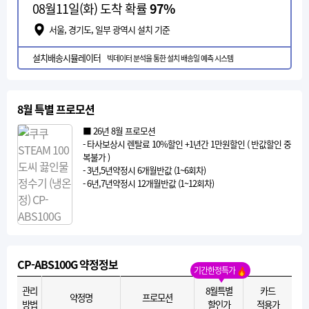
08월11일(화) 도착 확률
97%
서울, 경기도, 일부 광역시 설치 기준
설치배송시뮬레이터
빅데이터 분석을 통한 설치 배송일 예측 시스템
8월 특별 프로모션
■ 26년 8월 프로모션
- 타사보상시 렌탈료 10%할인 +1년간 1만원할인 ( 반값할인 중
복불가 )
- 3년,5년약정시 6개월반값 (1~6회차)
- 6년,7년약정시 12개월반값 (1~12회차)
CP-ABS100G 약정정보
기간한정특가
관리
8월특별
카드
약정명
프로모션
방법
할인가
적용가