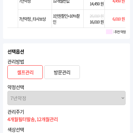
7년약정
12개월반값
4,450 원
14,450 원
1만원할인+10%할
26,010 원
7년약정_타사보상
6,010 원
인
16,010 원
: 추천 약정
선택옵션
관리방법
셀프관리
방문관리
약정선택
관리주기
4개월필터발송, 12개월관리
색상선택