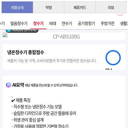
제품상세
약정
제휴카드
리뷰
3초 간편 견적 받기 →
2026년 07월 생산
수기
얼음정수기
정수기
비데
연수기
공기청정기
주방가전
생활
414,501 명이 구매
냉온정수기 종합점수
제품의 기능 및 가격, 소비자분들의 후기로 만들어진 점수입니다.
98.1
AI요약
해당 제품을 한눈에 볼 수 있게 요약하였습니다.
✔️ 제품 특징
- 직수형 또는 냉온정수 기능 모델
- 슬림한 디자인으로 주방 공간 활용에 유리
- 위생 관리 중심 설계
- 가정용 사용에 적합한 기본형 정수기