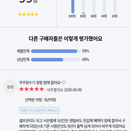
★★★★★
100점
80점
60점
40점
20점
다른 구매자들은 이렇게 평가했어요
제품만족
93%
상담만족
65%
쿠쿠정수기 정말 맘에 들어요~♡
김*은
아주좋아요
(2026.08.08)
선택한 약정 : 6년약정
제품만족
상담만족
빠른설치
셀프관리도 되고 사은품에 1년간은 렌털비도 반값에 혜택이 맘에 들어서 구
매하게 되었는데 기존 사용한것도 6년이 훌쩍 넘게 되어서 바꾸게 되었어요