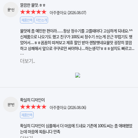
깔끔한 물맛.ㅎㅎ
윤*신
아주좋아요
(2026.08.07)
제품만족
지인소개
물맛에 좀 예민한 편이라.......항상 정수기를 고를때마다 고심하게 되네요.^^
신제품으로 나오기도 했고 친구가 100도씨 정수기 쓰는게 은근 부럽기도 햇
었어서....ㅎㅎ꼼꼼히 따져보고 제휴 할인 받아 렌탈햇네요물맛 굉장히 깔끔
하고 상쾌해서 앞으로 쿠쿠로만 써야하나....하는생각?ㅎㅎㅎ설치도 빠르고...
…
더보기..
확실히 디자인이
권*빈
아주좋아요
(2026.08.06)
제품만족
확실히 디자인이 심플해서 더 마음에 드네요 기존에 100도씨는 좀 애매했었
는데 마음에 쏙듭니다 만족
더보기..