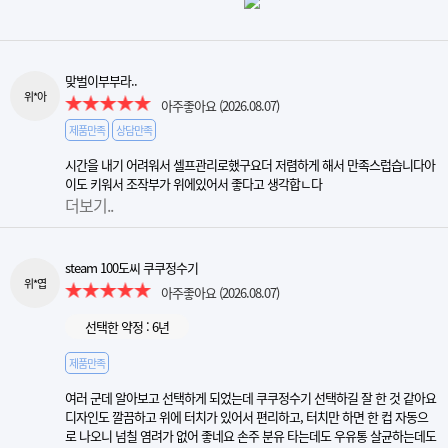
맞벌이부부라..
위*아
아주좋아요
(2026.08.07)
제품만족
상담만족
시간을 내기 어려워서 셀프관리로했구요더 저렴하게 해서 만족스럽습니다아
이도 키워서 조작부가 위에있어서 좋다고 생각합ㄴ다
더보기..
steam 100도씨 쿠쿠정수기
위*엽
아주좋아요
(2026.08.07)
선택한 약정 : 6년
제품만족
여러 군데 알아보고 선택하게 되었는데 쿠쿠정수기 선택하길 잘 한 것 같아요
디자인도 깔끔하고 위에 터치가 있어서 편리하고, 터치만 하면 한 컵 자동으
로 나오니 넘칠 염려가 없어 좋네요 손주 분유 타는데도 우유통 살균하는데도