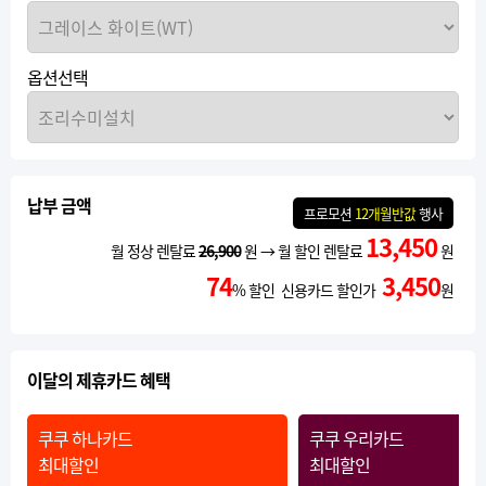
옵션선택
납부 금액
프로모션
12개월반값
행사
13,450
월 정상 렌탈료
26,900
원 → 월 할인 렌탈료
원
74
3,450
% 할인 신용카드 할인가
원
이달의 제휴카드 혜택
쿠쿠 하나카드
쿠쿠 우리카드
최대할인
최대할인