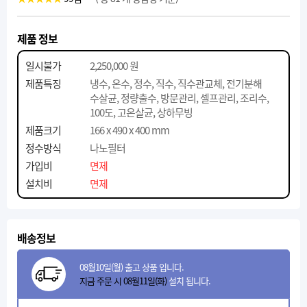
제품 정보
일시불가
2,250,000 원
제품특징
냉수, 온수, 정수, 직수, 직수관교체, 전기분해
수살균, 정량출수, 방문관리, 셀프관리, 조리수,
100도, 고온살균, 상하무빙
제품크기
166 x 490 x 400 mm
정수방식
나노필터
가입비
면제
설치비
면제
배송정보
08월10일(월) 출고 상품 입니다.
지금 주문 시 08월11일(화)
설치 됩니다.