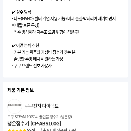
✔️ 정수 방식
- 나노(NANO) 필터 계열 사용 가능 (미세 물질·박테리아 제거하면서
미네랄 보존 특징)
- 직수 방식이라 저수조 오염 위험이 적은 편
✔️ 이런 분께 추천
- 기본 기능 위주의 가성비 정수기 찾는 분
- 슬림한 주방 배치를 원하는 가정
- 쿠쿠 브랜드 선호 사용자
제품 기본 정보
쿠쿠전자 다이렉트
쿠쿠 STEAM 100도씨 끓인물 정수기 (냉온정)
냉온정수기 [CP-ABS100G]
★★★★★
99
점
( 총 81 개 상품평 기준)