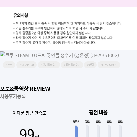
#쿠쿠
#STEAM100
#끓인물정수기
#끓는물정수기
#렌탈
#CP-ABS100G
포토&동영상 REVIEW
사용후기등록
평점 비율
이제품 평균 만족도
96%
3%
0%
0%
0%
99
점