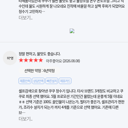
타제품이었는데 쿠쿠가 훨씬 물맛도 좋고 물양조절 온수 온도조절 그리고 직
수인데 물도 시원하게 잘 나오네요 진작에 바꿀걸 하고 살짝 후회가 되었어요
정수기 고민하지…
더보기..
정말 편하고, 물맛도 좋습니다.
허*영
아주좋아요
(2026.08.08)
선택한 약정 : 6년약정
제품만족
상담만족
빠른설치
제휴카드
셀프검색으로 찾아낸 쿠쿠 정수기 입니다. 타사 브랜드 3개정도 비교하고 쿠
쿠로 최종 선택 했어요. 5월 프로모션 기간인건 몰랐는데 운좋게 5월 이네요
ㅎㅎ 선택 기준은 100도 끓인물이 나온는가, 필터가 좋은가, 셀프관리가 편한
가, 조리수 설치가 되는가 까지 4개를 기준으로 선택 했어요. 기존에 다른
브…
더보기..